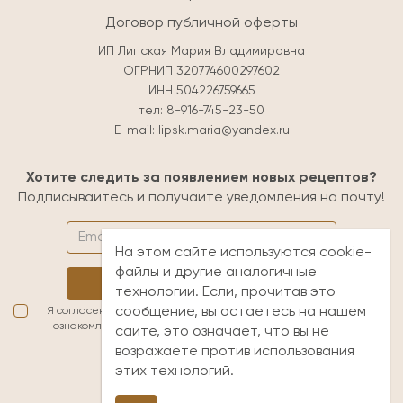
Договор публичной оферты
ИП Липская Мария Владимировна
ОГРНИП 320774600297602
ИНН 504226759665
тел:
8-916-745-23-50
E-mail:
lipsk.maria@yandex.ru
Хотите следить за появлением новых рецептов?
Подписывайтесь и получайте уведомления на почту!
На этом сайте используются cookie-
файлы и другие аналогичные
Подписаться
технологии. Если, прочитав это
сообщение, вы остаетесь на нашем
Я согласен(а) с условиями обработки персональных данных. Я
ознакомлен(а) с
публичной офертой
и принимаю её условия
сайте, это означает, что вы не
возражаете против использования
lipsk.maria@yandex.ru
этих технологий.
+7 (916) 745-23-50