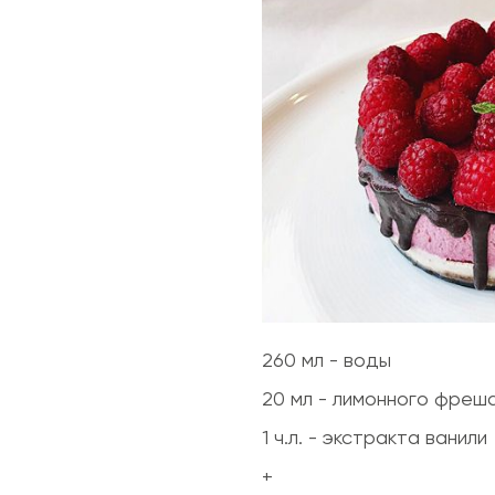
260 мл - воды
20 мл - лимонного фреш
1 ч.л. - экстракта ванили
+