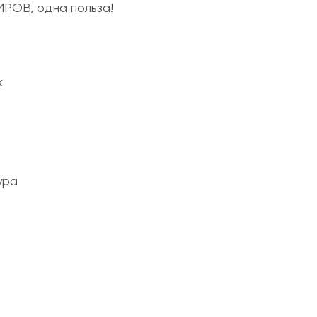
РОВ, одна польза!
к
ура