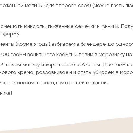
ороженной малины (для второго слоя) (можно взять лю
е смешать миндаль, тыквенные семечки и финики. По
в форму.
диенты (кроме ягоды) взбиваем в блендере до одно
300 грамм ванильного крема. Ставим в морозилку на 
обавляем малину и хорошенько взбиваем. Достаём из
ового крема, разравниваем и опять убираем в мороз
ила веганским шоколадом+свежей малиной!
нике!