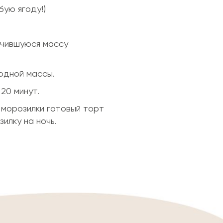
бую ягоду!)
лучившуюся массу
родной массы.
20 минут.
 морозилки готовый торт
илку на ночь.