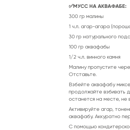
✅МУСС НА АКВАФАБЕ:
300 гр малины
1 ч.л. агар-агара (порош
30 гр натурального под
100 гр аквафабы
1/2 ч.л. винного камня
Малину пропустите чере
Отставьте.
Взбейте аквафабу миксер
продолжайте взбивать до
останется на месте, не 
Активируйте агар, тоне
аквафабу. Аккуратно пе
С помощью кондитерског