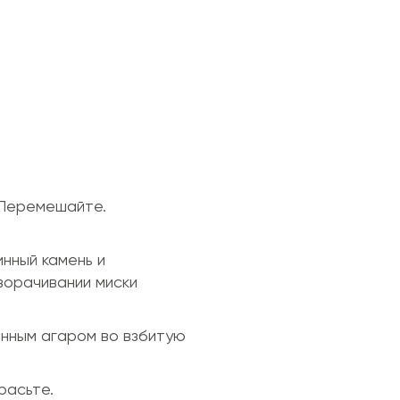
 Перемешайте.
инный камень и
ворачивании миски
анным агаром во взбитую
расьте.