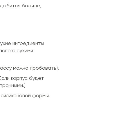
адобится больше,
сухие ингредиенты
асло с сухими
Массу можно пробовать).
Если корпус будет
прочными.)
 силиконовой формы.