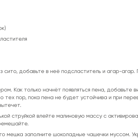
ок)
сластителя
з сито, добавьте в неё подсластитель и агар-агар.
ом. Как только начнёт появляться пена, добавьте в
 тех пор, пока пена не будет устойчива и при пере
вытечет.
нькой струйкой влейте малиновую массу с активиров
ремешайте.
о мешка заполните шоколадные чашечки муссом. Ук