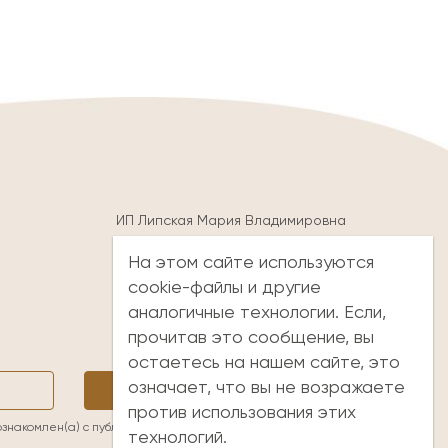
ИП Липская Мария Владимировна
ОГРНИП 320774600297602
На этом сайте используются
ИНН 504226759665
cookie-файлы и другие
тел:
8-916-745-23-50
E-mail:
lipsk.maria@yandex.ru
аналогичные технологии. Если,
прочитав это сообщение, вы
остаетесь на нашем сайте, это
означает, что вы не возражаете
Подписаться
против использования этих
ознакомлен(а) с
публичной офертой
и принимаю её условия
технологий.