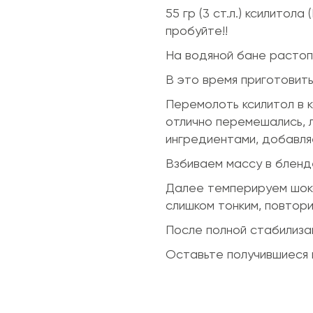
55 гр (3 ст.л.) ксилит
пробуйте!!
На водяной бане растоп
В это время приготовить
Перемолоть ксилитол в к
отлично перемешались, 
ингредиентами, добавля
Взбиваем массу в бленде
Далее темперируем шоко
слишком тонким, повтори
После полной стабилиза
Оставьте получившиеся 