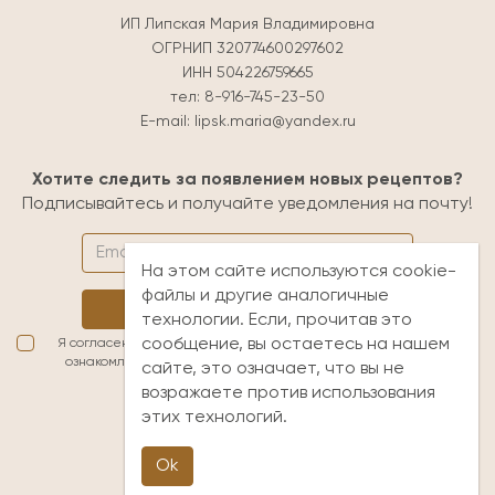
ИП Липская Мария Владимировна
ОГРНИП 320774600297602
ИНН 504226759665
тел:
8-916-745-23-50
E-mail:
lipsk.maria@yandex.ru
Хотите следить за появлением новых рецептов?
Подписывайтесь и получайте уведомления на почту!
На этом сайте используются cookie-
файлы и другие аналогичные
Подписаться
технологии. Если, прочитав это
сообщение, вы остаетесь на нашем
Я согласен(а) с условиями обработки персональных данных. Я
ознакомлен(а) с
публичной офертой
и принимаю её условия
сайте, это означает, что вы не
возражаете против использования
lipsk.maria@yandex.ru
этих технологий.
+7 (916) 745-23-50
НАПИСАТЬ В ЧАТ
Ok