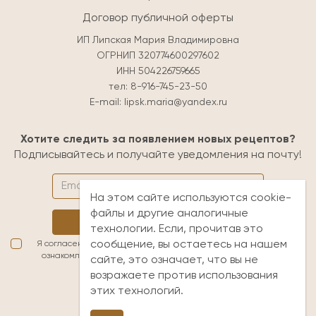
Договор публичной оферты
ИП Липская Мария Владимировна
ОГРНИП 320774600297602
ИНН 504226759665
тел:
8-916-745-23-50
E-mail:
lipsk.maria@yandex.ru
Хотите следить за появлением новых рецептов?
Подписывайтесь и получайте уведомления на почту!
На этом сайте используются cookie-
файлы и другие аналогичные
Подписаться
технологии. Если, прочитав это
сообщение, вы остаетесь на нашем
Я согласен(а) с условиями обработки персональных данных. Я
ознакомлен(а) с
публичной офертой
и принимаю её условия
сайте, это означает, что вы не
возражаете против использования
lipsk.maria@yandex.ru
этих технологий.
+7 (916) 745-23-50