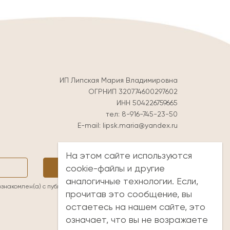
ИП Липская Мария Владимировна
ОГРНИП 320774600297602
ИНН 504226759665
тел:
8-916-745-23-50
E-mail:
lipsk.maria@yandex.ru
На этом сайте используются
Подписаться
cookie-файлы и другие
аналогичные технологии. Если,
ознакомлен(а) с
публичной офертой
и принимаю её условия
прочитав это сообщение, вы
остаетесь на нашем сайте, это
означает, что вы не возражаете