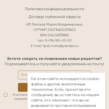
Политика конфиденциальности
Договор публичной оферты
ИП Липская Мария Владимировна
ОГРНИП 320774600297602
ИНН 504226759665
тел:
8-916-745-23-50
E-mail:
lipsk.maria@yandex.ru
Хотите следить за появлением новых рецептов?
Подписывайтесь и получайте уведомления на почту!
На этом сайте используются cookie-
файлы и другие аналогичные
Подписаться
технологии. Если, прочитав это
сообщение, вы остаетесь на нашем
Я согласен(а) с условиями обработки персональных данных. Я
ознакомлен(а) с
публичной офертой
и принимаю её условия
сайте, это означает, что вы не
возражаете против использования