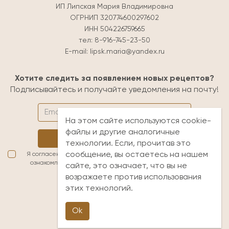
ИП Липская Мария Владимировна
ОГРНИП 320774600297602
ИНН 504226759665
тел:
8-916-745-23-50
E-mail:
lipsk.maria@yandex.ru
Хотите следить за появлением новых рецептов?
Подписывайтесь и получайте уведомления на почту!
На этом сайте используются cookie-
файлы и другие аналогичные
Подписаться
технологии. Если, прочитав это
сообщение, вы остаетесь на нашем
Я согласен(а) с условиями обработки персональных данных. Я
ознакомлен(а) с
публичной офертой
и принимаю её условия
сайте, это означает, что вы не
возражаете против использования
lipsk.maria@yandex.ru
этих технологий.
+7 (916) 745-23-50
НАПИСАТЬ В ЧАТ
Ok