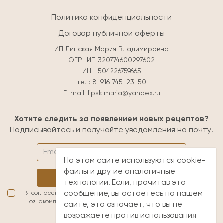
Политика конфиденциальности
Договор публичной оферты
ИП Липская Мария Владимировна
ОГРНИП 320774600297602
ИНН 504226759665
тел:
8-916-745-23-50
E-mail:
lipsk.maria@yandex.ru
Хотите следить за появлением новых рецептов?
Подписывайтесь и получайте уведомления на почту!
На этом сайте используются cookie-
файлы и другие аналогичные
Подписаться
технологии. Если, прочитав это
сообщение, вы остаетесь на нашем
Я согласен(а) с условиями обработки персональных данных. Я
ознакомлен(а) с
публичной офертой
и принимаю её условия
сайте, это означает, что вы не
возражаете против использования