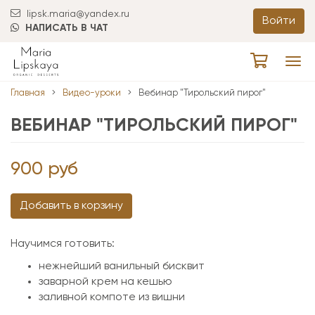
lipsk.maria@yandex.ru
Войти
НАПИСАТЬ В ЧАТ
Tog
navi
Главная
Видео-уроки
Вебинар "Тирольский пирог"
ВЕБИНАР "ТИРОЛЬСКИЙ ПИРОГ"
900
руб
Добавить в корзину
Научимся готовить:
нежнейший ванильный бисквит
заварной крем на кешью
заливной компоте из вишни