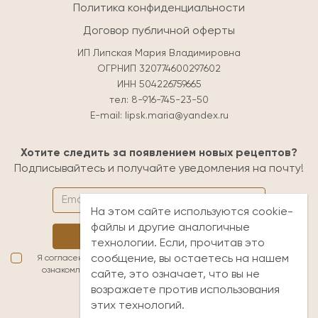
Политика конфиденциальности
Договор публичной оферты
ИП Липская Мария Владимировна
ОГРНИП 320774600297602
ИНН 504226759665
тел:
8-916-745-23-50
E-mail:
lipsk.maria@yandex.ru
Хотите следить за появлением новых рецептов?
Подписывайтесь и получайте уведомления на почту!
На этом сайте используются cookie-
файлы и другие аналогичные
Подписаться
технологии. Если, прочитав это
сообщение, вы остаетесь на нашем
Я согласен(а) с условиями обработки персональных данных. Я
ознакомлен(а) с
публичной офертой
и принимаю её условия
сайте, это означает, что вы не
возражаете против использования
lipsk.maria@yandex.ru
этих технологий.
+7 (916) 745-23-50