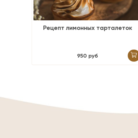
еток
Рецепт vegan пирожного
"Павлова" + ТЕОРИЯ + уроки по
инвентарю и ингредиентам
620
руб