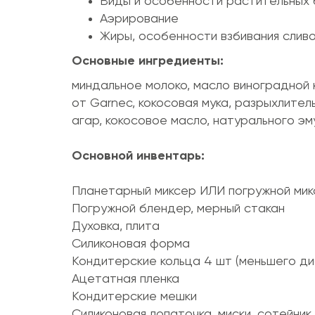
Виды и особенности растительных 
Аэрирование
Жиры, особенности взбивания слив
Основные ингредиенты:
миндальное молоко, масло виноградной к
от Garnec, кокосовая мука, разрыхлитель
агар, кокосовое масло, натурального эм
Основной инвентарь:
Планетарный миксер ИЛИ погружной ми
Погружной блендер, мерный стакан
Духовка, плита
Силиконовая форма
Кондитерские кольца 4 шт (меньшего д
Ацетатная пленка
Кондитерские мешки
Силиконовая лопаточка, миски, сотейник,