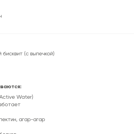
 ч
 бисквит (с выпечкой)
иваются:
Active Water)
работает
пектин, агар-агар