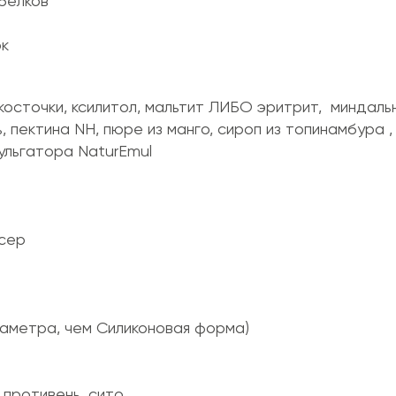
белков
ок
осточки, ксилитол, мальтит ЛИБО эритрит, миндальн
, пектина NH, пюре из манго, сироп из топинамбура 
ульгатора NaturEmul
ксер
иаметра, чем Силиконовая форма)
 противень, сито