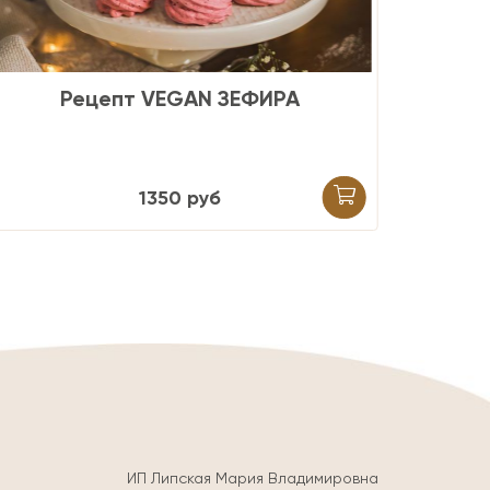
Рецепт лимонных тарталеток
Р
"Пав
ин
950
руб
ИП Липская Мария Владимировна