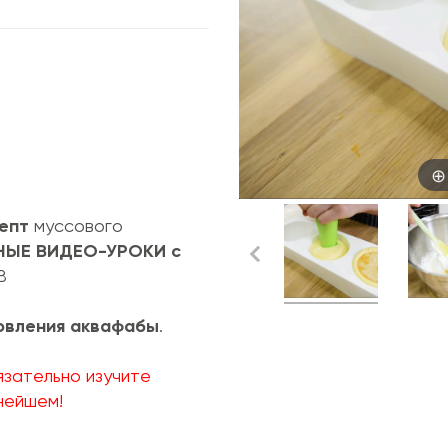
"
епт
муссового
ЫЕ ВИДЕО-УРОКИ с
ОВ
овления аквафабы
.
язательно изучите
нейшем!